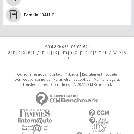
Famille "BALLO"
Annuaire des membres :
a
b
c
d
e
f
g
h
i
j
k
l
m
n
o
p
q
r
s
t
u
v
w
x
y
z
Qui sommes nous
Contact
Publicité
Recrutement
Societé
Données personnelles
Paramétrer les cookies
Mentions légales
Tous les articles
Corrections
© 2022 CCM Benchmark