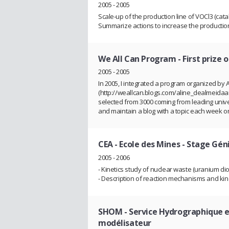
2005 - 2005
Scale-up of the production line of VOCl3 (cata
Summarize actions to increase the productio
We All Can Program
- First prize
2005 - 2005
In 2005, I integrated a program organized by 
(http://weallcan.blogs.com/aline_dealmeidaa
selected from 3000 coming from leading unive
and maintain a blog with a topic each week o
CEA - Ecole des Mines
- Stage Géni
2005 - 2006
- Kinetics study of nuclear waste (uranium dio
- Description of reaction mechanisms and kine
SHOM - Service Hydrographique 
modélisateur