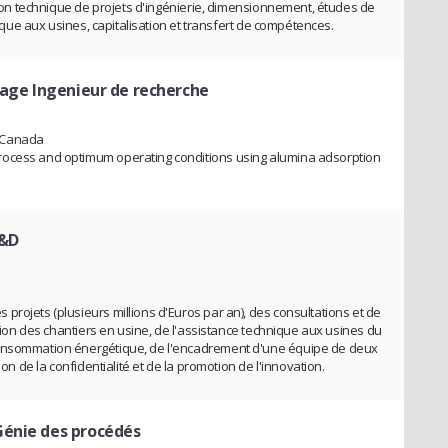
ition technique de projets d'ingénierie, dimensionnement, études de
hnique aux usines, capitalisation et transfert de compétences.
tage Ingenieur de recherche
 - Canada
rocess and optimum operating conditions using alumina adsorption
R&D
rojets (plusieurs millions d'Euros par an), des consultations et de
stion des chantiers en usine, de l'assistance technique aux usines du
consommation énergétique, de l'encadrement d'une équipe de deux
ion de la confidentialité et de la promotion de l'innovation.
Génie des procédés