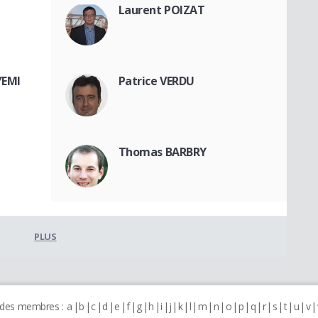
Laurent POIZAT
YEMI
Patrice VERDU
Thomas BARBRY
PLUS
 des membres :
a
b
c
d
e
f
g
h
i
j
k
l
m
n
o
p
q
r
s
t
u
v