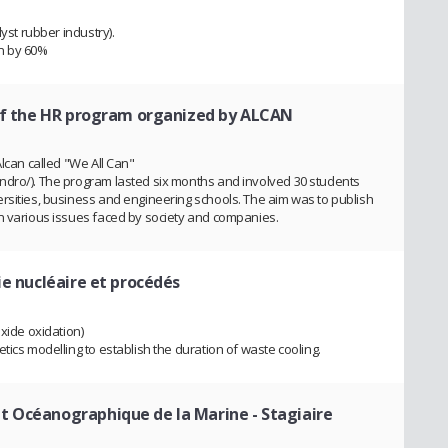
lyst rubber industry).
n by 60%
 of the HR program organized by ALCAN
Alcan called "We All Can"
ndro/). The program lasted six months and involved 30 students
rsities, business and engineering schools. The aim was to publish
n various issues faced by society and companies.
e nucléaire et procédés
xide oxidation)
tics modelling to establish the duration of waste cooling.
et Océanographique de la Marine
- Stagiaire