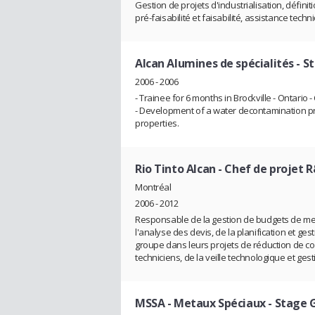
Gestion de projets d'industrialisation, défin
pré-faisabilité et faisabilité, assistance tec
Alcan Alumines de spécialités
- S
2006 - 2006
- Trainee for 6 months in Brockville - Ontario
- Development of a water decontamination p
properties.
Rio Tinto Alcan
- Chef de projet 
Montréal
2006 - 2012
Responsable de la gestion de budgets de mes p
l'analyse des devis, de la planification et ge
groupe dans leurs projets de réduction de 
techniciens, de la veille technologique et gest
MSSA - Metaux Spéciaux
- Stage 