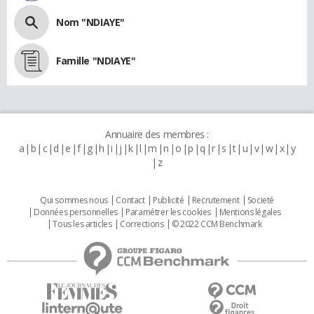
Nom "NDIAYE"
Famille "NDIAYE"
Annuaire des membres :
a
b
c
d
e
f
g
h
i
j
k
l
m
n
o
p
q
r
s
t
u
v
w
x
y
z
Qui sommes nous
Contact
Publicité
Recrutement
Societé
Données personnelles
Paramétrer les cookies
Mentions légales
Tous les articles
Corrections
© 2022 CCM Benchmark