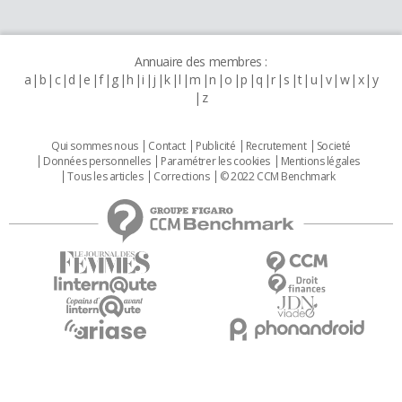
Annuaire des membres :
a
b
c
d
e
f
g
h
i
j
k
l
m
n
o
p
q
r
s
t
u
v
w
x
y
z
Qui sommes nous
Contact
Publicité
Recrutement
Societé
Données personnelles
Paramétrer les cookies
Mentions légales
Tous les articles
Corrections
© 2022 CCM Benchmark