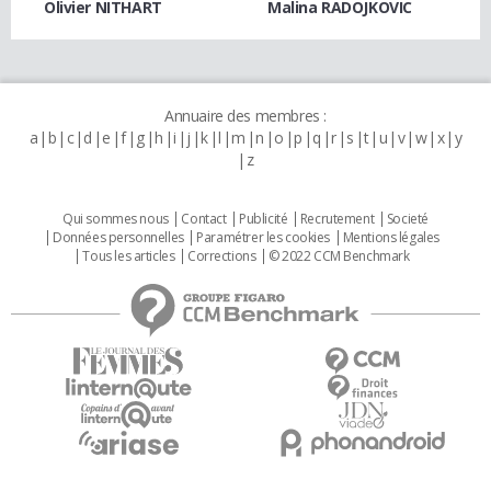
Olivier NITHART
Malina RADOJKOVIC
Annuaire des membres :
a
b
c
d
e
f
g
h
i
j
k
l
m
n
o
p
q
r
s
t
u
v
w
x
y
z
Qui sommes nous
Contact
Publicité
Recrutement
Societé
Données personnelles
Paramétrer les cookies
Mentions légales
Tous les articles
Corrections
© 2022 CCM Benchmark