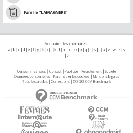
Famille "LAMAGNERE"
Annuaire des membres :
a
b
c
d
e
f
g
h
i
j
k
l
m
n
o
p
q
r
s
t
u
v
w
x
y
z
Qui sommes nous
Contact
Publicité
Recrutement
Societé
Données personnelles
Paramétrer les cookies
Mentions légales
Tous les articles
Corrections
© 2022 CCM Benchmark