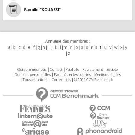
Famille "KOUASSI"
Annuaire des membres :
a
b
c
d
e
f
g
h
i
j
k
l
m
n
o
p
q
r
s
t
u
v
w
x
y
z
Qui sommes nous
Contact
Publicité
Recrutement
Societé
Données personnelles
Paramétrer les cookies
Mentions légales
Tous les articles
Corrections
© 2022 CCM Benchmark