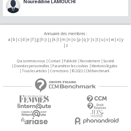
Noureddine LAMOUCHI
Annuaire des membres :
a
b
c
d
e
f
g
h
i
j
k
l
m
n
o
p
q
r
s
t
u
v
w
x
y
z
Qui sommes nous
Contact
Publicité
Recrutement
Societé
Données personnelles
Paramétrer les cookies
Mentions légales
Tous les articles
Corrections
© 2022 CCM Benchmark