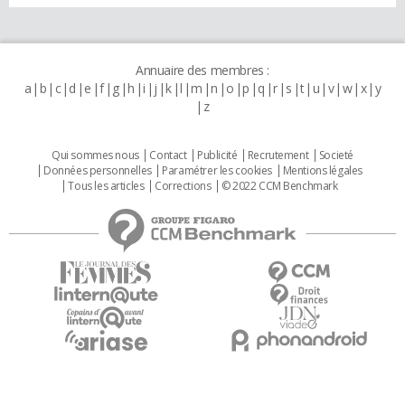
Annuaire des membres :
a
b
c
d
e
f
g
h
i
j
k
l
m
n
o
p
q
r
s
t
u
v
w
x
y
z
Qui sommes nous
Contact
Publicité
Recrutement
Societé
Données personnelles
Paramétrer les cookies
Mentions légales
Tous les articles
Corrections
© 2022 CCM Benchmark