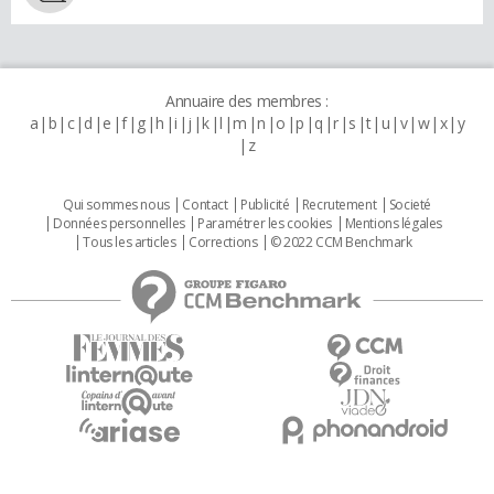
Annuaire des membres :
a
b
c
d
e
f
g
h
i
j
k
l
m
n
o
p
q
r
s
t
u
v
w
x
y
z
Qui sommes nous
Contact
Publicité
Recrutement
Societé
Données personnelles
Paramétrer les cookies
Mentions légales
Tous les articles
Corrections
© 2022 CCM Benchmark