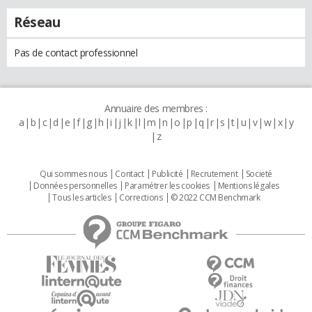
Réseau
Pas de contact professionnel
Annuaire des membres :
a
b
c
d
e
f
g
h
i
j
k
l
m
n
o
p
q
r
s
t
u
v
w
x
y
z
Qui sommes nous
Contact
Publicité
Recrutement
Societé
Données personnelles
Paramétrer les cookies
Mentions légales
Tous les articles
Corrections
© 2022 CCM Benchmark