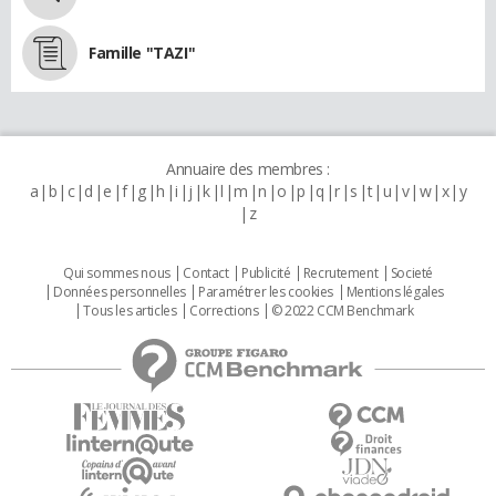
Famille "TAZI"
Annuaire des membres :
a
b
c
d
e
f
g
h
i
j
k
l
m
n
o
p
q
r
s
t
u
v
w
x
y
z
Qui sommes nous
Contact
Publicité
Recrutement
Societé
Données personnelles
Paramétrer les cookies
Mentions légales
Tous les articles
Corrections
© 2022 CCM Benchmark