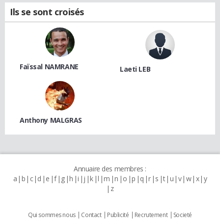
Ils se sont croisés
Faïssal NAMRANE
Laeti LEB
Anthony MALGRAS
Annuaire des membres :
a
b
c
d
e
f
g
h
i
j
k
l
m
n
o
p
q
r
s
t
u
v
w
x
y
z
Qui sommes nous
Contact
Publicité
Recrutement
Societé