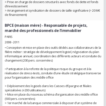
> Prise en charge de dossiers structurés avec fonds de dette et fonds
d’investissement
> Arrangement et syndication de dossiers de taille significative (> 20 M€
de financement)
BPCE (maison mère)
- Responsable de projets,
marché des professionnels de l’immobilier
PARIS
2008 - 2011
• Conception et mise en place des outils dédiés aux collaborateurs de la
filière métier : stratégie de développement logiciel, négociation du plan
informatique annuel, coordination des différents acteurs et conduite du
changement (200 pers. concernées)
• Participation à la refonte de la politique risque du groupe et à la
réalisation de stress-tests, conduite d’une étude stratégique transverse
pour l’organisation des middle office
> Déploiement des logiciels dans les Caisses d’Epargne et filiales
spécialisées (+200 utilisateurs)
> Mise en place du nouveau schéma d’organisation des middle office
(500 pers. concernées)
> 1er marché de la banque commerciale à disposer d’un système de