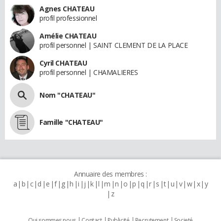
Agnes CHATEAU
profil professionnel
Amélie CHATEAU
profil personnel | SAINT CLEMENT DE LA PLACE
Cyril CHATEAU
profil personnel | CHAMALIERES
Nom "CHATEAU"
Famille "CHATEAU"
Annuaire des membres :
a
b
c
d
e
f
g
h
i
j
k
l
m
n
o
p
q
r
s
t
u
v
w
x
y
z
Qui sommes nous
Contact
Publicité
Recrutement
Societé