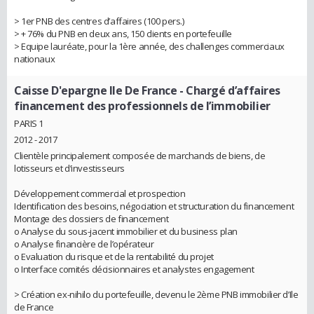
> 1er PNB des centres d’affaires (100 pers.)
> + 76% du PNB en deux ans, 150 clients en portefeuille
> Equipe lauréate, pour la 1ère année, des challenges commerciaux
nationaux
Caisse D'epargne Ile De France
- Chargé d’affaires
financement des professionnels de l’immobilier
PARIS 1
2012 - 2017
Clientèle principalement composée de marchands de biens, de
lotisseurs et d’investisseurs
Développement commercial et prospection
Identification des besoins, négociation et structuration du financement
Montage des dossiers de financement
o Analyse du sous-jacent immobilier et du business plan
o Analyse financière de l’opérateur
o Evaluation du risque et de la rentabilité du projet
o Interface comités décisionnaires et analystes engagement
> Création ex-nihilo du portefeuille, devenu le 2ème PNB immobilier d’Ile
de France