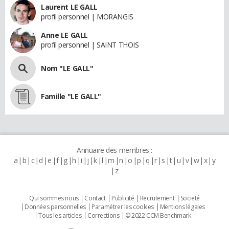
Laurent LE GALL
profil personnel | MORANGIS
Anne LE GALL
profil personnel | SAINT THOIS
Nom "LE GALL"
Famille "LE GALL"
Annuaire des membres :
a
b
c
d
e
f
g
h
i
j
k
l
m
n
o
p
q
r
s
t
u
v
w
x
y
z
Qui sommes nous
Contact
Publicité
Recrutement
Societé
Données personnelles
Paramétrer les cookies
Mentions légales
Tous les articles
Corrections
© 2022 CCM Benchmark