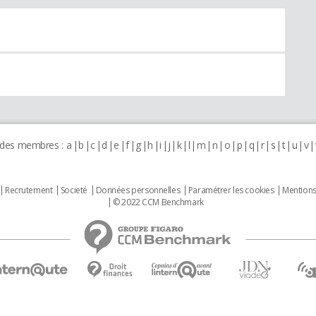
 des membres :
a
b
c
d
e
f
g
h
i
j
k
l
m
n
o
p
q
r
s
t
u
v
Recrutement
Societé
Données personnelles
Paramétrer les cookies
Mentions
© 2022 CCM Benchmark