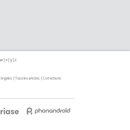
w
x
y
z
 légales
Tous les articles
Corrections