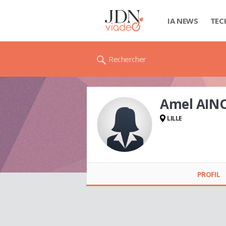
IA NEWS
TEC
Rechercher
Amel AIN
LILLE
Amel AINOUCH
PROFIL