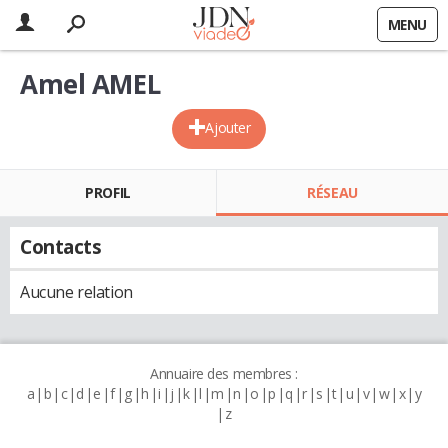
MENU
Amel AMEL
Ajouter
PROFIL
RÉSEAU
Contacts
Aucune relation
Annuaire des membres :
a
b
c
d
e
f
g
h
i
j
k
l
m
n
o
p
q
r
s
t
u
v
w
x
y
z