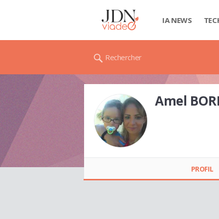
IA NEWS
TEC
Rechercher
Amel BOR
Amel BORDJI
PROFIL