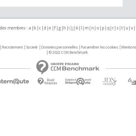
 des membres :
a
b
c
d
e
f
g
h
i
j
k
l
m
n
o
p
q
r
s
t
u
v
Recrutement
Societé
Données personnelles
Paramétrer les cookies
Mentions
© 2022 CCM Benchmark