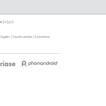
w
x
y
z
 légales
Tous les articles
Corrections