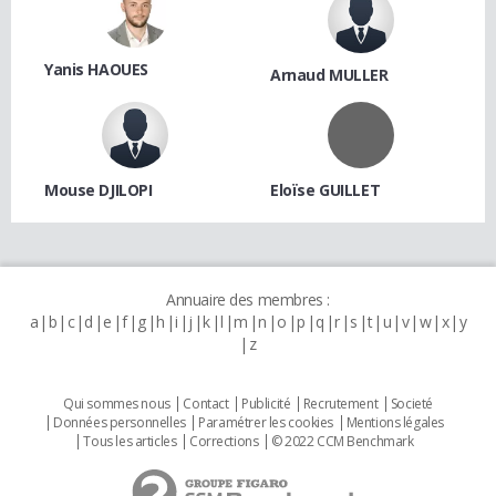
Yanis HAOUES
Arnaud MULLER
Mouse DJILOPI
Eloïse GUILLET
Annuaire des membres :
a
b
c
d
e
f
g
h
i
j
k
l
m
n
o
p
q
r
s
t
u
v
w
x
y
z
Qui sommes nous
Contact
Publicité
Recrutement
Societé
Données personnelles
Paramétrer les cookies
Mentions légales
Tous les articles
Corrections
© 2022 CCM Benchmark