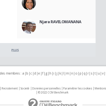
Njara RAVELOMANANA
PLUS
 des membres :
a
b
c
d
e
f
g
h
i
j
k
l
m
n
o
p
q
r
s
t
u
v
Recrutement
Societé
Données personnelles
Paramétrer les cookies
Mentions
© 2022 CCM Benchmark