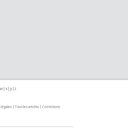
w
x
y
z
 légales
Tous les articles
Corrections