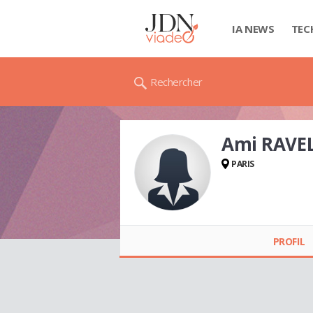
IA NEWS
TEC
Rechercher
Ami RAV
PARIS
Ami
RAVELOMANANA
PROFIL