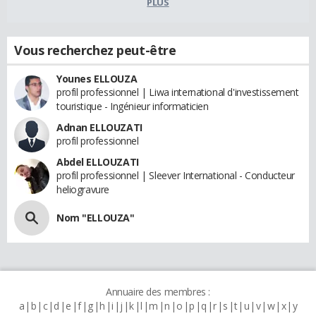
PLUS
Vous recherchez peut-être
Younes ELLOUZA
profil professionnel | Liwa international d'investissement
touristique - Ingénieur informaticien
Adnan ELLOUZATI
profil professionnel
Abdel ELLOUZATI
profil professionnel | Sleever International - Conducteur
heliogravure
Nom "ELLOUZA"
Annuaire des membres :
a
b
c
d
e
f
g
h
i
j
k
l
m
n
o
p
q
r
s
t
u
v
w
x
y