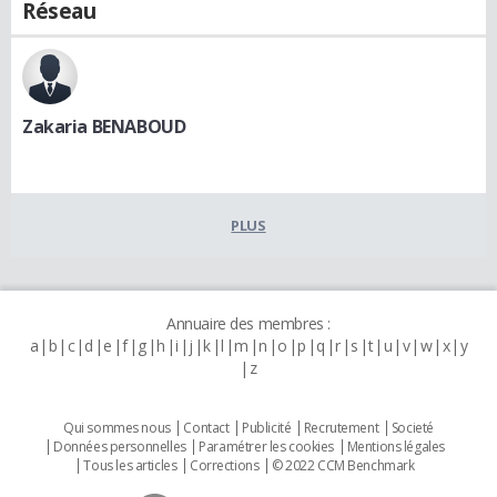
Réseau
Zakaria BENABOUD
PLUS
Annuaire des membres :
a
b
c
d
e
f
g
h
i
j
k
l
m
n
o
p
q
r
s
t
u
v
w
x
y
z
Qui sommes nous
Contact
Publicité
Recrutement
Societé
Données personnelles
Paramétrer les cookies
Mentions légales
Tous les articles
Corrections
© 2022 CCM Benchmark