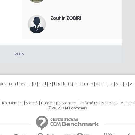
Zouhir ZOBIRI
PLUS
 des membres :
a
b
c
d
e
f
g
h
i
j
k
l
m
n
o
p
q
r
s
t
u
v
Recrutement
Societé
Données personnelles
Paramétrer les cookies
Mentions
© 2022 CCM Benchmark