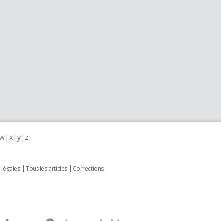
w
x
y
z
 légales
Tous les articles
Corrections