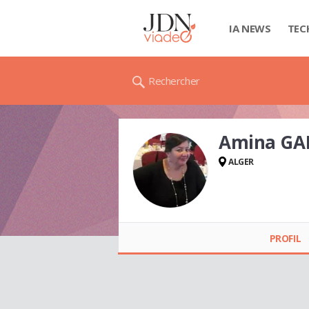
IA NEWS
TEC
Rechercher
Amina GA
ALGER
Amina GALOUL
PROFIL