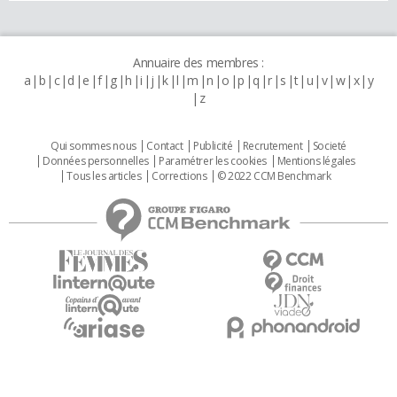
Annuaire des membres :
a
b
c
d
e
f
g
h
i
j
k
l
m
n
o
p
q
r
s
t
u
v
w
x
y
z
Qui sommes nous
Contact
Publicité
Recrutement
Societé
Données personnelles
Paramétrer les cookies
Mentions légales
Tous les articles
Corrections
© 2022 CCM Benchmark