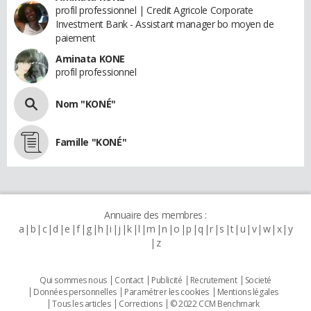
profil professionnel | Credit Agricole Corporate
Investment Bank - Assistant manager bo moyen de
paiement
Aminata KONE
profil professionnel
Nom "KONÉ"
Famille "KONÉ"
Annuaire des membres :
a
b
c
d
e
f
g
h
i
j
k
l
m
n
o
p
q
r
s
t
u
v
w
x
y
z
Qui sommes nous
Contact
Publicité
Recrutement
Societé
Données personnelles
Paramétrer les cookies
Mentions légales
Tous les articles
Corrections
© 2022 CCM Benchmark