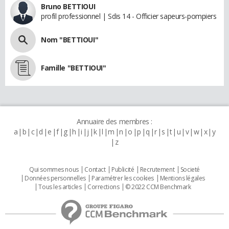
Bruno BETTIOUI
profil professionnel | Sdis 14 - Officier sapeurs-pompiers
Nom "BETTIOUI"
Famille "BETTIOUI"
Annuaire des membres :
a
b
c
d
e
f
g
h
i
j
k
l
m
n
o
p
q
r
s
t
u
v
w
x
y
z
Qui sommes nous
Contact
Publicité
Recrutement
Societé
Données personnelles
Paramétrer les cookies
Mentions légales
Tous les articles
Corrections
© 2022 CCM Benchmark