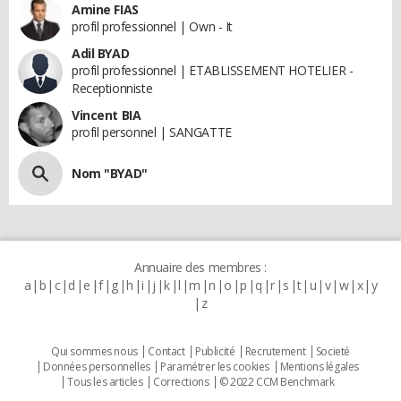
Amine FIAS
profil professionnel | Own - It
Adil BYAD
profil professionnel | ETABLISSEMENT HOTELIER -
Receptionniste
Vincent BIA
profil personnel | SANGATTE
Nom "BYAD"
Annuaire des membres :
a
b
c
d
e
f
g
h
i
j
k
l
m
n
o
p
q
r
s
t
u
v
w
x
y
z
Qui sommes nous
Contact
Publicité
Recrutement
Societé
Données personnelles
Paramétrer les cookies
Mentions légales
Tous les articles
Corrections
© 2022 CCM Benchmark