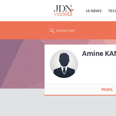
IA NEWS
TEC
Rechercher
Amine KA
Amine KAMEL
PROFIL