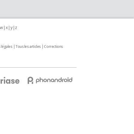
w
x
y
z
 légales
Tous les articles
Corrections