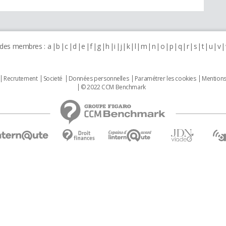
 des membres :
a
b
c
d
e
f
g
h
i
j
k
l
m
n
o
p
q
r
s
t
u
v
Recrutement
Societé
Données personnelles
Paramétrer les cookies
Mentions
© 2022 CCM Benchmark