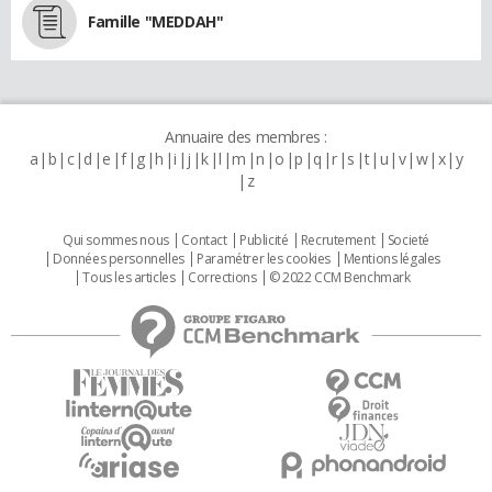
Famille "MEDDAH"
Annuaire des membres :
a
b
c
d
e
f
g
h
i
j
k
l
m
n
o
p
q
r
s
t
u
v
w
x
y
z
Qui sommes nous
Contact
Publicité
Recrutement
Societé
Données personnelles
Paramétrer les cookies
Mentions légales
Tous les articles
Corrections
© 2022 CCM Benchmark