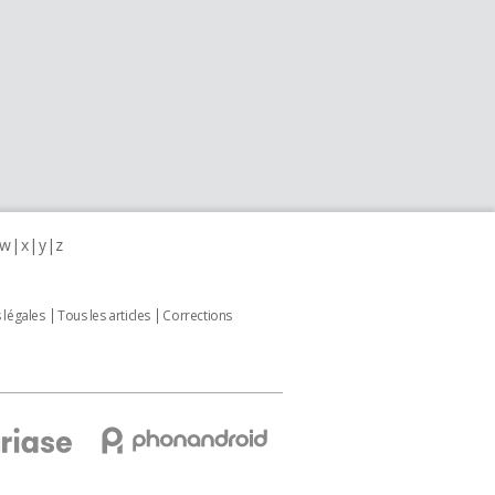
w
x
y
z
 légales
Tous les articles
Corrections