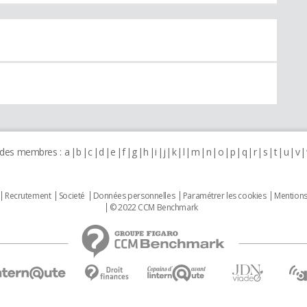
 des membres :
a
b
c
d
e
f
g
h
i
j
k
l
m
n
o
p
q
r
s
t
u
v
Recrutement
Societé
Données personnelles
Paramétrer les cookies
Mentions
© 2022 CCM Benchmark