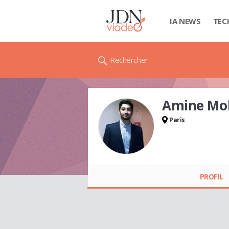
IA NEWS
TEC
Rechercher
Amine Mo
Paris
Amine Mohammed
BELHAJ
PROFIL