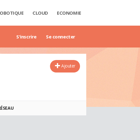
OBOTIQUE
CLOUD
ECONOMIE
 DATA
RIÈRE
NTECH
USTRIE
H
RTECH
TRIMOINE
ANTIQUE
AIL
O
ART CITY
B3
GAZINE
RES BLANCS
DE DE L'ENTREPRISE DIGITALE
DE DE L'IMMOBILIER
DE DE L'INTELLIGENCE ARTIFICIELLE
DE DES IMPÔTS
DE DES SALAIRES
IDE DU MANAGEMENT
DE DES FINANCES PERSONNELLES
GET DES VILLES
X IMMOBILIERS
TIONNAIRE COMPTABLE ET FISCAL
TIONNAIRE DE L'IOT
TIONNAIRE DU DROIT DES AFFAIRES
CTIONNAIRE DU MARKETING
CTIONNAIRE DU WEBMASTERING
TIONNAIRE ÉCONOMIQUE ET FINANCIER
S'inscrire
Se connecter
Ajouter
RÉSEAU