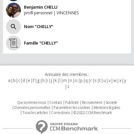
Benjamin CHELLI
profil personnel | VINCENNES
Nom "CHELLY"
Famille "CHELLY"
Annuaire des membres :
a
b
c
d
e
f
g
h
i
j
k
l
m
n
o
p
q
r
s
t
u
v
w
x
y
z
Qui sommes nous
Contact
Publicité
Recrutement
Societé
Données personnelles
Paramétrer les cookies
Mentions légales
Tous les articles
Corrections
© 2022 CCM Benchmark