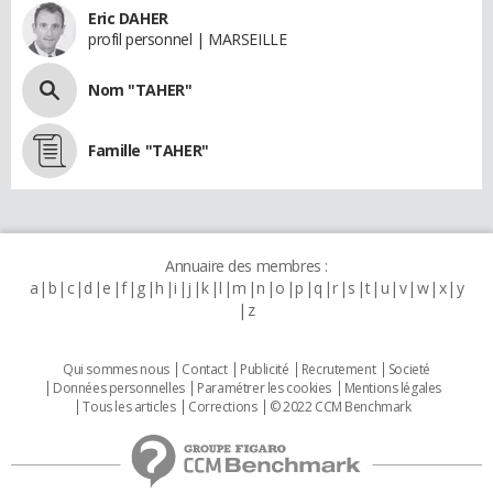
Eric DAHER
profil personnel | MARSEILLE
Nom "TAHER"
Famille "TAHER"
Annuaire des membres :
a
b
c
d
e
f
g
h
i
j
k
l
m
n
o
p
q
r
s
t
u
v
w
x
y
z
Qui sommes nous
Contact
Publicité
Recrutement
Societé
Données personnelles
Paramétrer les cookies
Mentions légales
Tous les articles
Corrections
© 2022 CCM Benchmark