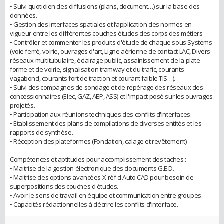
• Suivi quotidien des diffusions (plans, document…) sur la base des
données.
• Gestion des interfaces spatiales et l’application des normes en
vigueur entre les différentes couches études des corps des métiers
• Contrôler et commenter les produits d'étude de chaque sous Systems
(voie ferré, voirie, ouvrages d'art, Ligne aérienne de contact LAC, Divers
réseaux multitubulaire, éclairage public, assainissement de la plate
forme et de voirie, signalisation tramway et du trafic, courants
vagabond, courants fort de traction et courant faible TIS…).
• Suivi des compagnes de sondage et de repérage des réseaux des
concessionnaires (Elec, GAZ, AEP, ASS) et l'impact posé sur les ouvrages
projetés.
• Participation aux réunions techniques des conflits d'interfaces.
• Etablissement des plans de compilations de diverses entités et les
rapports de synthèse.
• Réception des plateformes (Fondation, calage et revêtement).
Compétences et aptitudes pour accomplissement des taches :
• Maitrise de la gestion électronique des documents G.E.D.
• Maitrise des options avancées X-réf d'Auto CAD pour besoin de
superpositions des couches d'études.
• Avoir le sens de travail en équipe et communication entre groupes.
• Capacités rédactionnelles à décrire les conflits d'interface.