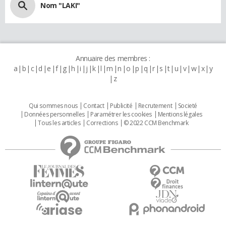
Nom "LAKI"
Annuaire des membres :
a
b
c
d
e
f
g
h
i
j
k
l
m
n
o
p
q
r
s
t
u
v
w
x
y
z
Qui sommes nous
Contact
Publicité
Recrutement
Societé
Données personnelles
Paramétrer les cookies
Mentions légales
Tous les articles
Corrections
© 2022 CCM Benchmark