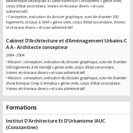
Bibliothèque Municipale à Ouled Rahmoun Constantine « génie civile,
corps d’état secondaire, Voiries et réseaux divers » et suivi
administratif..
• Conception, exécution du dossier graphique, suivi de chantier 300
logements sociaux à Sétif « génie civile, corps d’état secondaire, Voiries
et réseaux divers » et suivi administratif.
Cabinet D’Architecture et d’Aménagement Urbains-C
A A
- Architecte concepteur
2004 - 2004
• Mission : conception, exécution du dossier graphique, suivi de chantier
500 logements à Ali mendjli « génie civile, corps d’état secondaire,
Voiries et réseaux divers » et suivi administratif.
• Mission : conception, exécution du dossier graphique, suivi de chantier
d’une Banque Cnep à Annaba « génie civile, corps d’état secondaire,
Voiries et réseaux divers » et suivi administratif.
Formations
Institut D'Architecture Et D'Urbanisme IAUC
(Constantine)