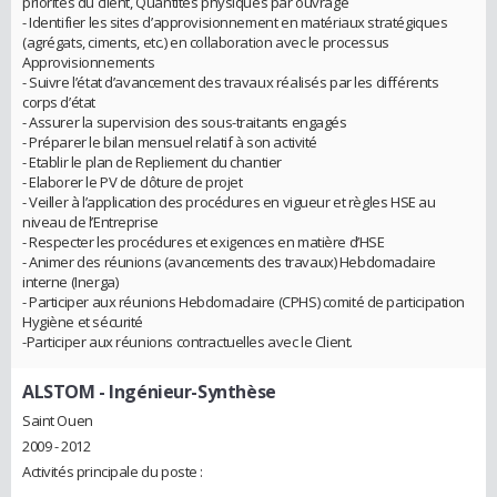
priorités du client, Quantités physiques par ouvrage
- Identifier les sites d’approvisionnement en matériaux stratégiques
(agrégats, ciments, etc.) en collaboration avec le processus
Approvisionnements
- Suivre l’état d’avancement des travaux réalisés par les différents
corps d’état
- Assurer la supervision des sous-traitants engagés
- Préparer le bilan mensuel relatif à son activité
- Etablir le plan de Repliement du chantier
- Elaborer le PV de clôture de projet
- Veiller à l’application des procédures en vigueur et règles HSE au
niveau de l’Entreprise
- Respecter les procédures et exigences en matière d’HSE
- Animer des réunions (avancements des travaux) Hebdomadaire
interne (Inerga)
- Participer aux réunions Hebdomadaire (CPHS) comité de participation
Hygiène et sécurité
-Participer aux réunions contractuelles avec le Client.
ALSTOM
- Ingénieur-Synthèse
Saint Ouen
2009 - 2012
Activités principale du poste :