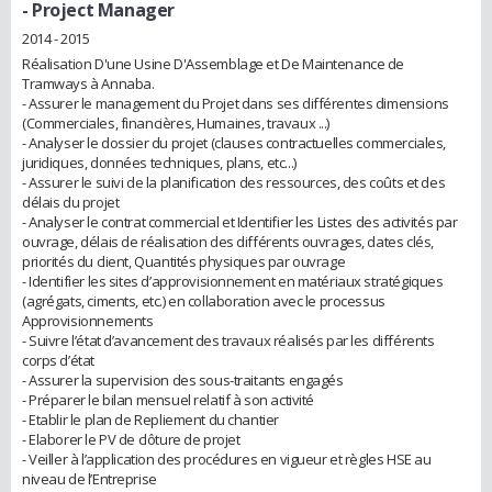
- Project Manager
2014 - 2015
Réalisation D'une Usine D'Assemblage et De Maintenance de
Tramways à Annaba.
- Assurer le management du Projet dans ses différentes dimensions
(Commerciales, financières, Humaines, travaux ...)
- Analyser le dossier du projet (clauses contractuelles commerciales,
juridiques, données techniques, plans, etc...)
- Assurer le suivi de la planification des ressources, des coûts et des
délais du projet
- Analyser le contrat commercial et Identifier les Listes des activités par
ouvrage, délais de réalisation des différents ouvrages, dates clés,
priorités du client, Quantités physiques par ouvrage
- Identifier les sites d’approvisionnement en matériaux stratégiques
(agrégats, ciments, etc.) en collaboration avec le processus
Approvisionnements
- Suivre l’état d’avancement des travaux réalisés par les différents
corps d’état
- Assurer la supervision des sous-traitants engagés
- Préparer le bilan mensuel relatif à son activité
- Etablir le plan de Repliement du chantier
- Elaborer le PV de clôture de projet
- Veiller à l’application des procédures en vigueur et règles HSE au
niveau de l’Entreprise