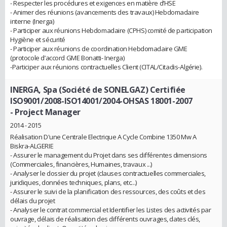
- Respecter les procédures et exigences en matière d’HSE
- Animer des réunions (avancements des travaux) Hebdomadaire
interne (Inerga)
- Participer aux réunions Hebdomadaire (CPHS) comité de participation
Hygiène et sécurité
- Participer aux réunions de coordination Hebdomadaire GME
(protocole d’accord GME Bonatti- Inerga)
-Participer aux réunions contractuelles Client (CITAL/Citadis-Algérie).
INERGA, Spa (Société de SONELGAZ) Certifiée
ISO9001/2008-ISO14001/2004-OHSAS 18001-2007
- Project Manager
2014 - 2015
Réalisation D'une Centrale Electrique A Cycle Combine 1350 Mw A
Biskra-ALGERIE
- Assurer le management du Projet dans ses différentes dimensions
(Commerciales, financières, Humaines, travaux ...)
- Analyser le dossier du projet (clauses contractuelles commerciales,
juridiques, données techniques, plans, etc...)
- Assurer le suivi de la planification des ressources, des coûts et des
délais du projet
- Analyser le contrat commercial et Identifier les Listes des activités par
ouvrage, délais de réalisation des différents ouvrages, dates clés,