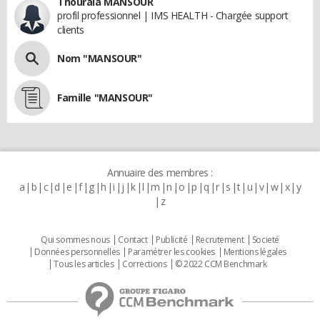
Thouraia MANSOUR
profil professionnel | IMS HEALTH - Chargée support
clients
Nom "MANSOUR"
Famille "MANSOUR"
Annuaire des membres :
a
b
c
d
e
f
g
h
i
j
k
l
m
n
o
p
q
r
s
t
u
v
w
x
y
z
Qui sommes nous
Contact
Publicité
Recrutement
Societé
Données personnelles
Paramétrer les cookies
Mentions légales
Tous les articles
Corrections
© 2022 CCM Benchmark