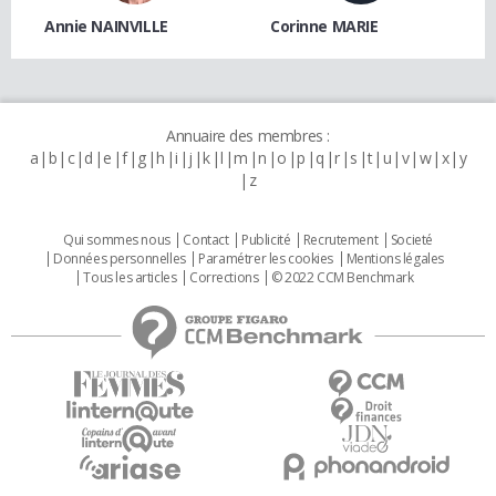
Annie NAINVILLE
Corinne MARIE
Annuaire des membres :
a
b
c
d
e
f
g
h
i
j
k
l
m
n
o
p
q
r
s
t
u
v
w
x
y
z
Qui sommes nous
Contact
Publicité
Recrutement
Societé
Données personnelles
Paramétrer les cookies
Mentions légales
Tous les articles
Corrections
© 2022 CCM Benchmark