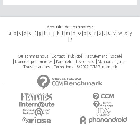
Annuaire des membres :
a
b
c
d
e
f
g
h
i
j
k
l
m
n
o
p
q
r
s
t
u
v
w
x
y
z
Qui sommes nous
Contact
Publicité
Recrutement
Societé
Données personnelles
Paramétrer les cookies
Mentions légales
Tous les articles
Corrections
© 2022 CCM Benchmark