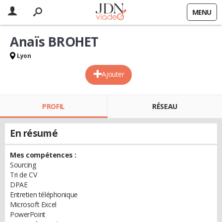
MENU
Anaïs BROHET
Lyon
Ajouter
PROFIL
RÉSEAU
En résumé
Mes compétences :
Sourcing
Tri de CV
DPAE
Entretien téléphonique
Microsoft Excel
PowerPoint