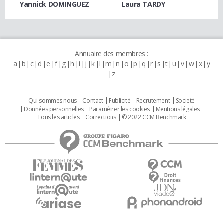
Yannick DOMINGUEZ
Laura TARDY
Annuaire des membres :
a
b
c
d
e
f
g
h
i
j
k
l
m
n
o
p
q
r
s
t
u
v
w
x
y
z
Qui sommes nous
Contact
Publicité
Recrutement
Societé
Données personnelles
Paramétrer les cookies
Mentions légales
Tous les articles
Corrections
© 2022 CCM Benchmark