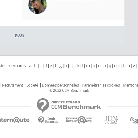
PLUS
 des membres :
a
b
c
d
e
f
g
h
i
j
k
l
m
n
o
p
q
r
s
t
u
v
Recrutement
Societé
Données personnelles
Paramétrer les cookies
Mentions
© 2022 CCM Benchmark