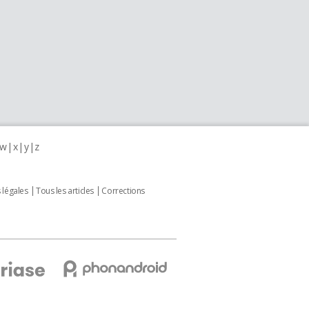
w
x
y
z
 légales
Tous les articles
Corrections