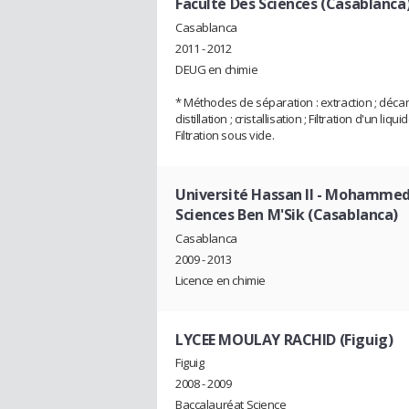
Faculté Des Sciences (Casablanca
Casablanca
2011 - 2012
DEUG en chimie
* Méthodes de séparation : extraction ; décan
distillation ; cristallisation ; Filtration d'un liquid
Filtration sous vide.
Université Hassan II - Mohammedi
Sciences Ben M'Sik (Casablanca)
Casablanca
2009 - 2013
Licence en chimie
LYCEE MOULAY RACHID (Figuig)
Figuig
2008 - 2009
Baccalauréat Science