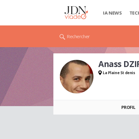
IA NEWS
TEC
Rechercher
Anass DZI
La Plaine St denis
Anass DZIRI
PROFIL