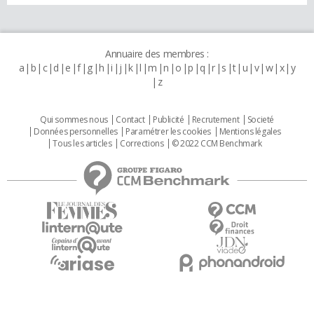
Annuaire des membres :
a
b
c
d
e
f
g
h
i
j
k
l
m
n
o
p
q
r
s
t
u
v
w
x
y
z
Qui sommes nous
Contact
Publicité
Recrutement
Societé
Données personnelles
Paramétrer les cookies
Mentions légales
Tous les articles
Corrections
© 2022 CCM Benchmark