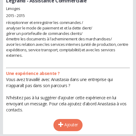
Legrand
- Assistante Commerciale
Limoges
2015 - 2015
réceptionner et enregistrer les commandes /
analyser le mode de paiement et et la dette client/
gérer un portefeuille de commandes clients/
émettre les documents à l'acheminement des marchandises/
avoir les relation avec les services internes (unité de production, centre
expéditions, service transport, comptabilité) et avec les services
externes.
Une expérience absente ?
Vous avez travaillé avec Anastasia dans une entreprise qui
n'apparaît pas dans son parcours ?
N'hésitez pas à lui suggérer d'ajouter cette expérience en lui
envoyant un message. Pour cela ajoutez d'abord Anastasia à vos
contacts.
Ajouter