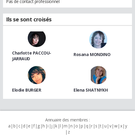
Pas de contact professionnel
Ils se sont croisés
Charlotte PACCOU-
Rosana MONDINO
JARRAUD
Elodie BURGER
Elena SHATNYKH
Annuaire des membres :
a
b
c
d
e
f
g
h
i
j
k
l
m
n
o
p
q
r
s
t
u
v
w
x
y
z