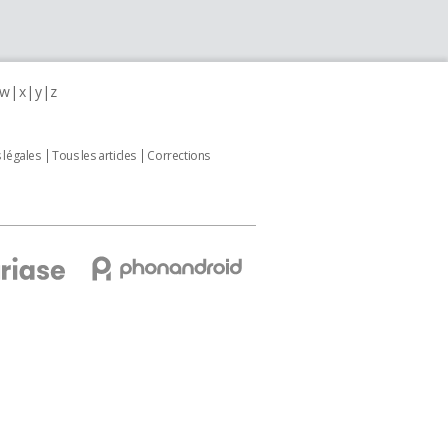
w
x
y
z
 légales
Tous les articles
Corrections