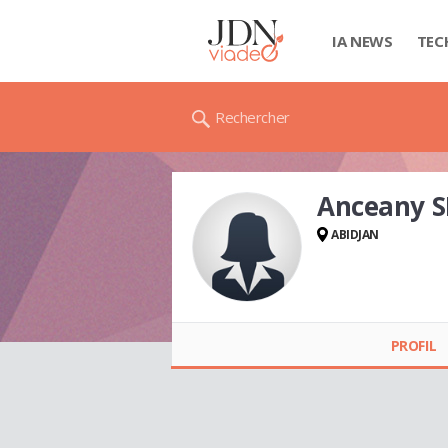
IA NEWS
TEC
Rechercher
Anceany S
ABIDJAN
Anceany SEHI
PROFIL