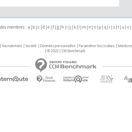
 des membres :
a
b
c
d
e
f
g
h
i
j
k
l
m
n
o
p
q
r
s
t
u
v
Recrutement
Societé
Données personnelles
Paramétrer les cookies
Mentions
© 2022 CCM Benchmark