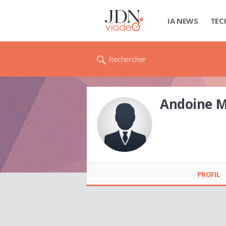
IA NEWS
TEC
Rechercher
Andoine 
Andoine MONFILS
PROFIL