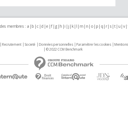
 des membres :
a
b
c
d
e
f
g
h
i
j
k
l
m
n
o
p
q
r
s
t
u
v
Recrutement
Societé
Données personnelles
Paramétrer les cookies
Mentions
© 2022 CCM Benchmark