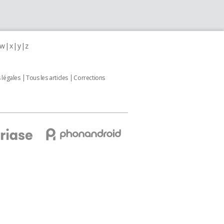
w
x
y
z
 légales
Tous les articles
Corrections