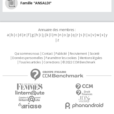
Famille "ANSALDI"
Annuaire des membres :
a
b
c
d
e
f
g
h
i
j
k
l
m
n
o
p
q
r
s
t
u
v
w
x
y
z
Qui sommes nous
Contact
Publicité
Recrutement
Societé
Données personnelles
Paramétrer les cookies
Mentions légales
Tous les articles
Corrections
© 2022 CCM Benchmark