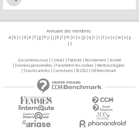
Annuaire des membres :
a
b
c
d
e
f
g
h
i
j
k
l
m
n
o
p
q
r
s
t
u
v
w
x
y
z
Qui sommes nous
Contact
Publicité
Recrutement
Societé
Données personnelles
Paramétrer les cookies
Mentions légales
Tous les articles
Corrections
© 2022 CCM Benchmark