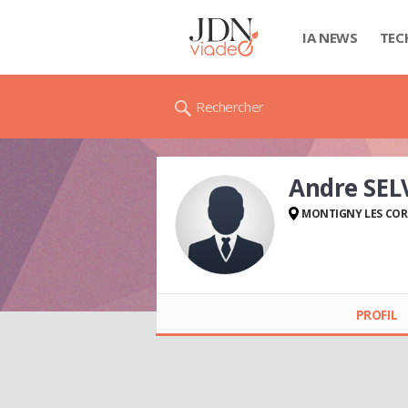
IA NEWS
TEC
Rechercher
Andre SE
MONTIGNY LES COR
Andre
SELVARADJOU
PROFIL
(ERMONT)