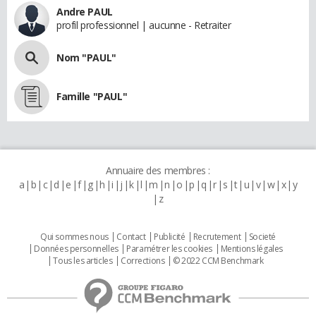
Andre PAUL
profil professionnel | aucunne - Retraiter
Nom "PAUL"
Famille "PAUL"
Annuaire des membres :
a
b
c
d
e
f
g
h
i
j
k
l
m
n
o
p
q
r
s
t
u
v
w
x
y
z
Qui sommes nous
Contact
Publicité
Recrutement
Societé
Données personnelles
Paramétrer les cookies
Mentions légales
Tous les articles
Corrections
© 2022 CCM Benchmark