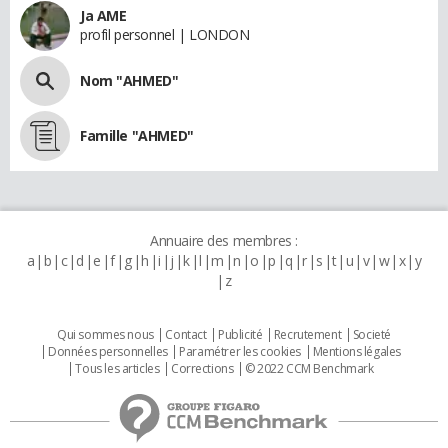
Ja AME
profil personnel | LONDON
Nom "AHMED"
Famille "AHMED"
Annuaire des membres :
a
b
c
d
e
f
g
h
i
j
k
l
m
n
o
p
q
r
s
t
u
v
w
x
y
z
Qui sommes nous
Contact
Publicité
Recrutement
Societé
Données personnelles
Paramétrer les cookies
Mentions légales
Tous les articles
Corrections
© 2022 CCM Benchmark