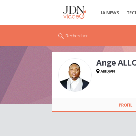
IA NEWS
TEC
Rechercher
Ange ALL
ABIDJAN
Ange ALLOUE
PROFIL