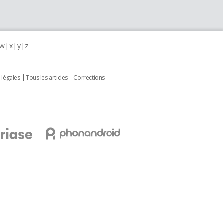
w
x
y
z
 légales
Tous les articles
Corrections